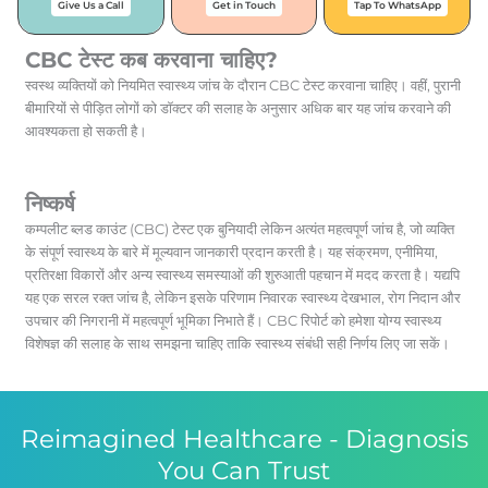
Give Us a Call
Get in Touch
Tap To WhatsApp
CBC टेस्ट कब करवाना चाहिए?
स्वस्थ व्यक्तियों को नियमित स्वास्थ्य जांच के दौरान CBC टेस्ट करवाना चाहिए। वहीं, पुरानी
बीमारियों से पीड़ित लोगों को डॉक्टर की सलाह के अनुसार अधिक बार यह जांच करवाने की
आवश्यकता हो सकती है।
निष्कर्ष
कम्पलीट ब्लड काउंट (CBC) टेस्ट एक बुनियादी लेकिन अत्यंत महत्वपूर्ण जांच है, जो व्यक्ति
के संपूर्ण स्वास्थ्य के बारे में मूल्यवान जानकारी प्रदान करती है। यह संक्रमण, एनीमिया,
प्रतिरक्षा विकारों और अन्य स्वास्थ्य समस्याओं की शुरुआती पहचान में मदद करता है। यद्यपि
यह एक सरल रक्त जांच है, लेकिन इसके परिणाम निवारक स्वास्थ्य देखभाल, रोग निदान और
उपचार की निगरानी में महत्वपूर्ण भूमिका निभाते हैं। CBC रिपोर्ट को हमेशा योग्य स्वास्थ्य
विशेषज्ञ की सलाह के साथ समझना चाहिए ताकि स्वास्थ्य संबंधी सही निर्णय लिए जा सकें।
Reimagined Healthcare - Diagnosis
You Can Trust